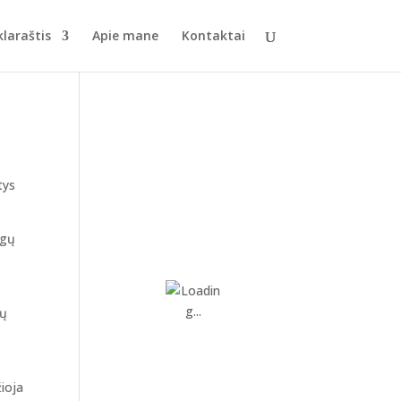
laraštis
Apie mane
Kontaktai
Patinka
tys
ogų
mų
žioja