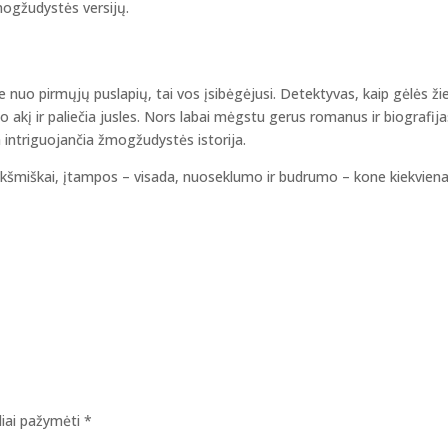
mogžudystės versijų.
 ne nuo pirmųjų puslapių, tai vos įsibėgėjusi. Detektyvas, kaip gėlės ži
sto akį ir paliečia jusles. Nors labai mėgstu gerus romanus ir biografija
a intriguojančia žmogžudystės istorija.
nareikšmiškai, įtampos – visada, nuoseklumo ir budrumo – kone kiekvie
eliai pažymėti
*