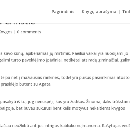
Pagrindinis
Knygų aprašymai | Tink
. Christie
Knygos
|
0 comments
is savo sūnų, apiberiamas jų mirtimis. Paeiliui vaikai yra nuodijami jo
limi turto paveldėjimo įpėdiniai, netikėtai atsiradę giminaičiai, galin
telpa net į mažiausias rankines, todėl yra puikus pasirinkimas atost
 prasidėjo būtent su Agata.
asakyti iš to, jog nenuspėji, kas yra žudikas. Žinoma, dalis trūksta
abaigoje, bet buvau sukūrusi bent kelis motyvus nekaltiems knygos
 tačiau neužkibti ant jos intrigos kabliuko neįmanoma. Rašytojas ved