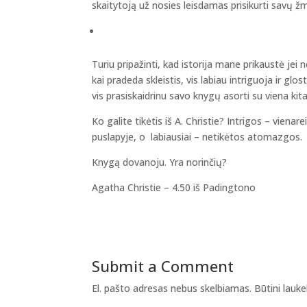
skaitytoją už nosies leisdamas prisikurti savų ž
Turiu pripažinti, kad istorija mane prikaustė jei
kai pradeda skleistis, vis labiau intriguoja ir glo
vis prasiskaidrinu savo knygų asorti su viena kit
Ko galite tikėtis iš A. Christie? Intrigos – vie
puslapyje, o labiausiai – netikėtos atomazgos.
Knygą dovanoju. Yra norinčių?
Agatha Christie – 4.50 iš Padingtono
Submit a Comment
El. pašto adresas nebus skelbiamas.
Būtini lauk