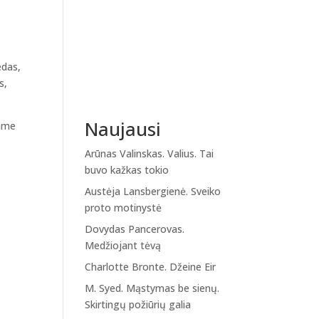
edas,
s,
Naujausi
name
Arūnas Valinskas. Valius. Tai
buvo kažkas tokio
Austėja Lansbergienė. Sveiko
proto motinystė
Dovydas Pancerovas.
Medžiojant tėvą
Charlotte Bronte. Džeine Eir
M. Syed. Mąstymas be sienų.
Skirtingų požiūrių galia