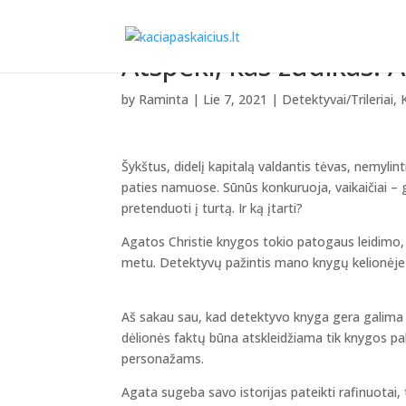
Atspėki, kas žudikas! A
by
Raminta
|
Lie 7, 2021
|
Detektyvai/Trileriai
,
Šykštus, didelį kapitalą valdantis tėvas, nemylint
paties namuose. Sūnūs konkuruoja, vaikaičiai – ga
pretenduoti į turtą. Ir ką įtarti?
Agatos Christie knygos tokio patogaus leidimo, 
metu. Detektyvų pažintis mano knygų kelionėje
Aš sakau sau, kad detektyvo knyga gera galima p
dėlionės faktų būna atskleidžiama tik knygos p
personažams.
Agata sugeba savo istorijas pateikti rafinuotai,