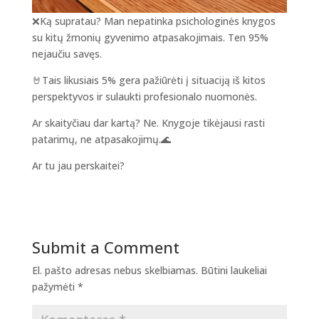
❌️Ką supratau? Man nepatinka psichologinės knygos
su kitų žmonių gyvenimo atpasakojimais. Ten 95%
nejaučiu savęs.
🤘Tais likusiais 5% gera pažiūrėti į situaciją iš kitos
perspektyvos ir sulaukti profesionalo nuomonės.
Ar skaityčiau dar kartą? Ne. Knygoje tikėjausi rasti
patarimų, ne atpasakojimų.🌊
Ar tu jau perskaitei?
Submit a Comment
El. pašto adresas nebus skelbiamas.
Būtini laukeliai
pažymėti
*